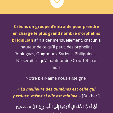

Créons un groupe d’entraide pour prendre
en charge le plus grand nombre d’orphelins
bi idniLlah
afin aider mensuellement, chacun à
hauteur de ce qu’il peut, des orphelins
Rohingyas, Ouïghours, Syriens,
Philippines
…
Ne serait ce qu’à hauteur de 5€ ou 10€ par
mois.
Notre bien-aimé nous enseigne :
« La meilleure des aumônes est celle qui
perdure, même si elle est minime »
[Bukhari]
أَنَّ أَحَبَّ الأَعْمَالِ أَدْوَمُهَا إِلَى اللَّهِ، وَإِنْ قَلَّ « .‏ صحيح