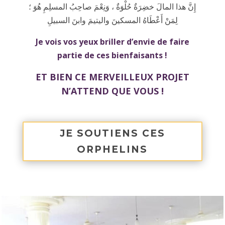
إِنَّ هذا المالَ خضِرَةٌ حُلْوَةٌ ، وَنِعْمَ صاحِبُ المسلِمِ هُوَ ؛
لِمَنْ أَعْطَاهُ المسكينَ واليتيمَ وابنَ السبيلِ
Je vois vos yeux briller d’envie de faire
partie de ces bienfaisants !
ET BIEN CE MERVEILLEUX PROJET
N’ATTEND QUE VOUS !
JE SOUTIENS CES
ORPHELINS