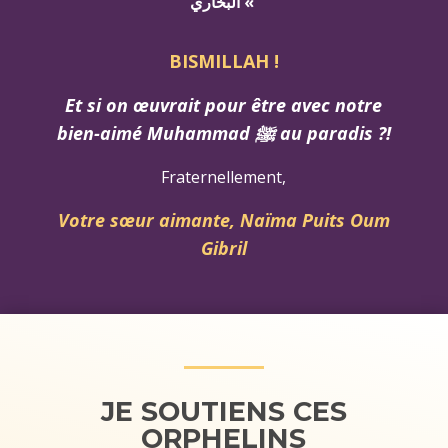
البخاري «
BISMILLAH !
Et si on œuvrait pour être avec notre
bien-aimé Muhammad ﷺ au paradis ?!
Fraternellement,
Votre sœur aimante, Naïma Puits Oum
Gibril
JE SOUTIENS CES
ORPHELINS